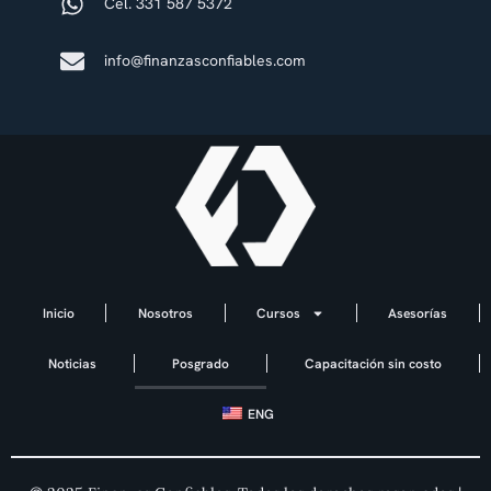
Cel. 331 587 5372
info@finanzasconfiables.com
Inicio
Nosotros
Cursos
Asesorías
Noticias
Posgrado
Capacitación sin costo
ENG